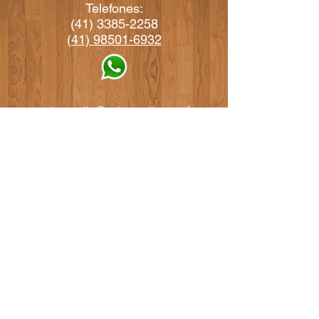
Telefones:
(41) 3385-2258
(41) 98501-6932
arteperotto@arteperotto.com.br
vendas@arteperotto.com.br
RUA MITCHESLAU
MAGNUSKEI, 63
GUATUPÊ
-
SÃO JOSÉ DOS
PINHAIS - PR
CEP:
83060-209
Siga-nos:
Site desenvolvido por: Agência Ouser