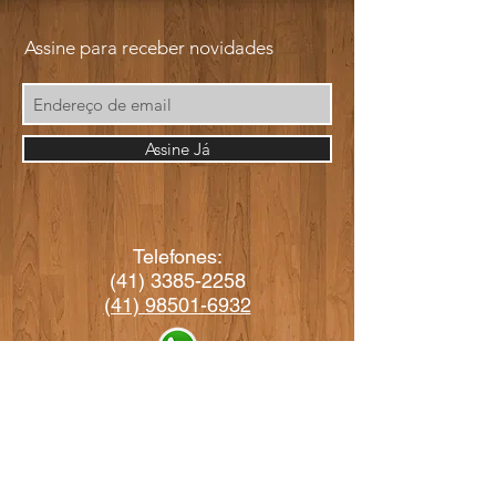
Assine para receber novidades
Assine Já
Telefones:
(41) 3385-2258
(41) 98501-6932
arteperotto@arteperotto.com.br
vendas@arteperotto.com.br
RUA MITCHESLAU