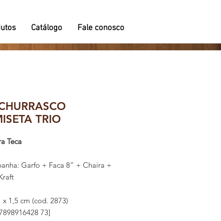
utos
Catálogo
Fale conosco
 CHURRASCO
ISETA TRIO
ra Teca
nha: Garfo + Faca 8” + Chaira +
Kraft
1 x 1,5 cm (cod. 2873)
7898916428 73]