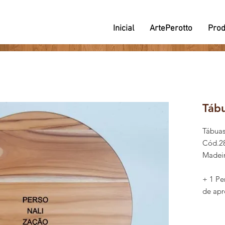
Inicial
ArtePerotto
Prod
Tábu
Tábuas
Cód.28
Madeir
+ 1 Pe
de apr