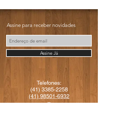
Assine para receber novidades
Assine Já
Telefones:
(41) 3385-2258
(41) 98501-6932
arteperotto@arteperotto.com.br
vendas@arteperotto.com.br