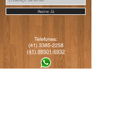
Assine Já
Telefones:
(41) 3385-2258
(41) 98501-6932
arteperotto@arteperotto.com.br
vendas@arteperotto.com.br
RUA MITCHESLAU
MAGNUSKEI, 63
GUATUPÊ
-
SÃO JOSÉ DOS
PINHAIS - PR
CEP:
83060-209